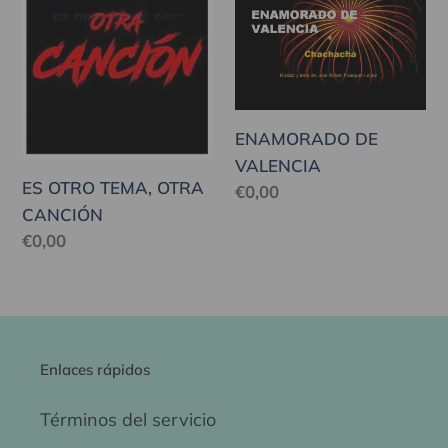
OTRO
DE
TEMA,
VALENCIA
OTRA
CANCIÓN
ENAMORADO DE
VALENCIA
ES OTRO TEMA, OTRA
Precio
€0,00
CANCIÓN
habitual
Precio
€0,00
habitual
Enlaces rápidos
Términos del servicio