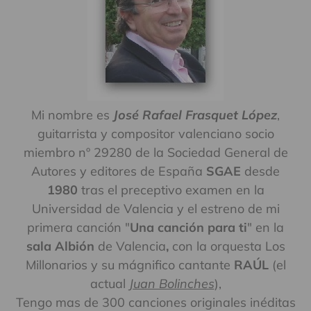
i
ó
n
:
Mi nombre es
José Rafael Frasquet López
,
guitarrista y compositor valenciano socio
miembro nº 29280 de la Sociedad General de
Autores y editores de España
SGAE
desde
1980
tras el preceptivo examen en la
Universidad de Valencia y el estreno de mi
primera canción "
Una canción para ti
" en la
sala Albión
de Valencia
,
con la orquesta Los
Millonarios y su mágnifico cantante
RAÚL
(el
actual
Juan Bolinches
),
Tengo mas de 300 canciones originales inéditas