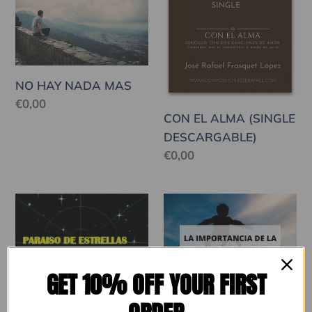
HAY
EL
NADA
ALMA
MAS
(SINGLE
DESCARGABLE)
NO HAY NADA MAS
Precio
€0,00
CON EL ALMA (SINGLE
habitual
DESCARGABLE)
Precio
€0,00
habitual
PARAÍSO
LA
DE
FIGURA
ESTRELLAS
DEL
PADRE
GET 10% OFF YOUR FIRST