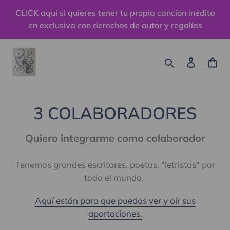
Ir
CLICK aquí si quieres tener tu propia canción inédita
directamente
en exclusiva con derechos de autor y regalías
al
contenido
Buscar
Ingresa
Car
C
3 COLABORADORES
o
Quiero integrarme como colaborador
l
Tenemos grandes escritores, poetas, "letristas" por
e
todo el mundo.
c
Aquí están para que puedas ver y oír sus
c
aportaciones.
i