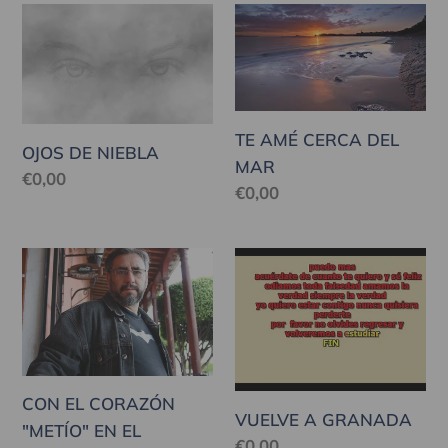
OJOS
TE
DE
AMÉ
NIEBLA
CERCA
DEL
MAR
TE AMÉ CERCA DEL
OJOS DE NIEBLA
MAR
Precio
€0,00
Precio
€0,00
habitual
habitual
CON
VUELVE
EL
A
CORAZÓN
GRANADA
"METÍO"
EN
EL
CON EL CORAZÓN
VUELVE A GRANADA
CUERPO
"METÍO" EN EL
Precio
€0,00