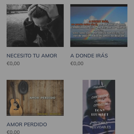
NECESITO
A
TU
DONDE
AMOR
IRÁS
NECESITO TU AMOR
A DONDE IRÁS
Precio
€0,00
Precio
€0,00
habitual
habitual
AMOR
ÁLBUM
PERDIDO
CANTANDO
CON
EL
CORAZÓN
AMOR PERDIDO
Precio
€0,00