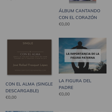
habitual
ÁLBUM CANTANDO
CON EL CORAZÓN
Precio
€0,00
habitual
CON
LA
EL
FIGURA
ALMA
DEL
(SINGLE
PADRE
DESCARGABLE)
LA FIGURA DEL
CON EL ALMA (SINGLE
PADRE
DESCARGABLE)
Precio
€0,00
Precio
€0,00
habitual
habitual