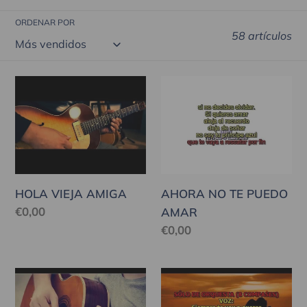
ó
ORDENAR POR
58 artículos
n
:
HOLA
AHORA
VIEJA
NO
AMIGA
TE
PUEDO
AMAR
HOLA VIEJA AMIGA
AHORA NO TE PUEDO
Precio
€0,00
AMAR
habitual
Precio
€0,00
habitual
CANCIÓN
TU
TRISTE
AUSENCIA