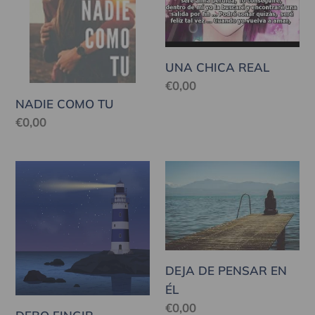
UNA CHICA REAL
Precio
€0,00
habitual
NADIE COMO TU
Precio
€0,00
habitual
DEBO
DEJA
FINGIR
DE
PENSAR
EN
ÉL
DEJA DE PENSAR EN
ÉL
Precio
€0,00