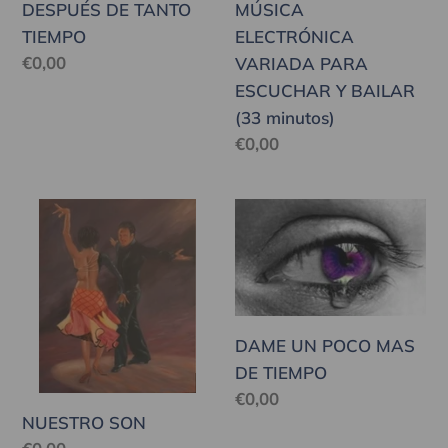
DESPUÉS DE TANTO
MÚSICA
BAILAR
TIEMPO
ELECTRÓNICA
(33
Precio
€0,00
VARIADA PARA
minutos)
habitual
ESCUCHAR Y BAILAR
(33 minutos)
Precio
€0,00
habitual
NUESTRO
DAME
SON
UN
POCO
MAS
DE
DAME UN POCO MAS
TIEMPO
DE TIEMPO
Precio
€0,00
NUESTRO SON
habitual