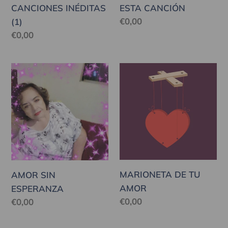
CANCIONES INÉDITAS
ESTA CANCIÓN
Precio
€0,00
(1)
habitual
Precio
€0,00
habitual
AMOR
MARIONETA
SIN
DE
ESPERANZA
TU
AMOR
MARIONETA DE TU
AMOR SIN
AMOR
ESPERANZA
Precio
€0,00
Precio
€0,00
habitual
habitual