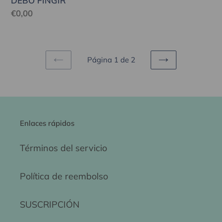
DEBO FINGIR
habitual
Precio
€0,00
habitual
Página 1 de 2
PAGINA
SIGUIENTE
ANTERIOR
PÁGINA
Enlaces rápidos
Términos del servicio
Política de reembolso
SUSCRIPCIÓN