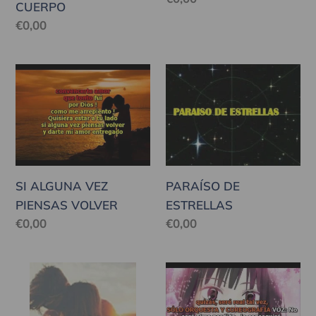
CUERPO
habitual
Precio
€0,00
habitual
SI
PARAÍSO
ALGUNA
DE
VEZ
ESTRELLAS
PIENSAS
VOLVER
SI ALGUNA VEZ
PARAÍSO DE
PIENSAS VOLVER
ESTRELLAS
Precio
€0,00
Precio
€0,00
habitual
habitual
NADIE
UNA
COMO
CHICA
TU
REAL