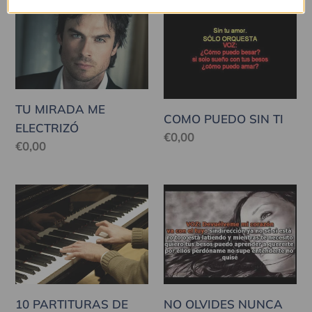
TU
COMO
MIRADA
PUEDO
ME
SIN
ELECTRIZÓ
TI
TU MIRADA ME
COMO PUEDO SIN TI
ELECTRIZÓ
Precio
€0,00
Precio
€0,00
habitual
habitual
10
NO
PARTITURAS
OLVIDES
DE
NUNCA
CANCIONES
ESTA
INÉDITAS
CANCIÓN
(1)
10 PARTITURAS DE
NO OLVIDES NUNCA