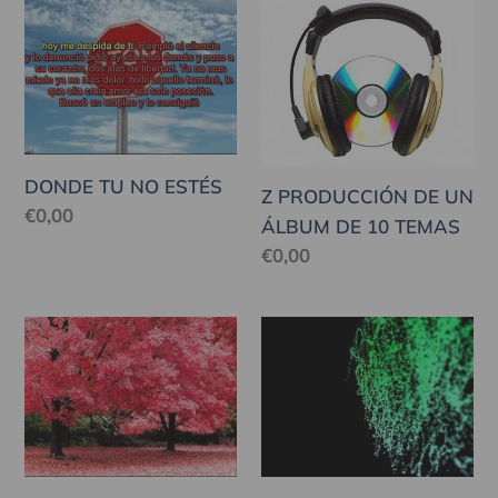
DONDE
Z
TU
PRODUCCIÓN
NO
DE
ESTÉS
UN
ÁLBUM
DE
DONDE TU NO ESTÉS
10
Z PRODUCCIÓN DE UN
Precio
€0,00
TEMAS
ÁLBUM DE 10 TEMAS
habitual
Precio
€0,00
habitual
DESPUÉS
MÚSICA
DE
ELECTRÓNICA
TANTO
VARIADA
TIEMPO
PARA
ESCUCHAR
Y