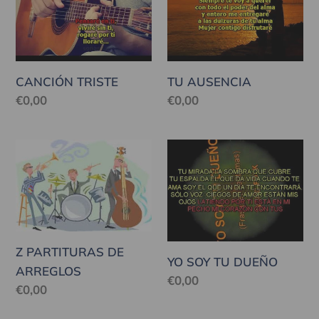
CANCIÓN TRISTE
TU AUSENCIA
Precio
€0,00
Precio
€0,00
habitual
habitual
Z
YO
PARTITURAS
SOY
DE
TU
ARREGLOS
DUEÑO
Z PARTITURAS DE
YO SOY TU DUEÑO
ARREGLOS
Precio
€0,00
Precio
€0,00
habitual
habitual