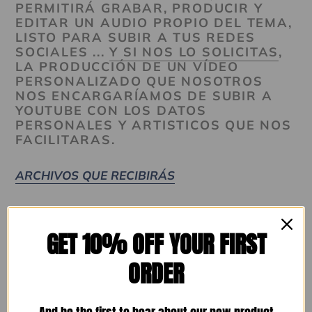
PERMITIRÁ GRABAR, PRODUCIR Y
EDITAR UN AUDIO PROPIO DEL TEMA,
LISTO PARA SUBIR A TUS REDES
SOCIALES ...
Y SI NOS LO SOLICITAS
,
LA PRODUCCIÓN DE UN VÍDEO
PERSONALIZADO QUE NOSOTROS
NOS ENCARGARÍAMOS DE SUBIR A
YOUTUBE CON LOS DATOS
PERSONALES Y ARTISTICOS QUE NOS
FACILITARAS.
ARCHIVOS QUE RECIBIRÁS
MARIONETA DE TU AMOR
GET 10% OFF YOUR FIRST
ORDER
Música: José Rafael Frasquet López
Letra: Edwin Davenport