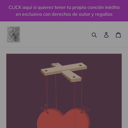
Ir
CLICK aquí si quieres tener tu propia canción inédita
directamente
en exclusiva con derechos de autor y regalías
al
contenido
Buscar
Ingresa
Car