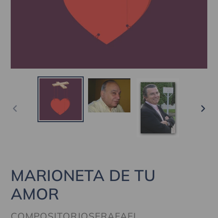
ANTERIOR
SIG
DIAPOSITIVA
DIA
MARIONETA DE TU
AMOR
PROVEEDOR
COMPOSITORJOSERAFAEL