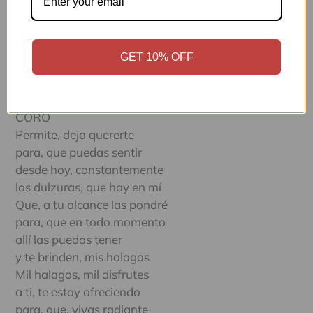
permíteme, que te lleve
en mis brazos, hasta el cielo
Extasiada, y vibrante
GET 10% OFF
brotándote, por los poros
ese, amor, que por mí, sientes
cuando te llevo, hasta el cielo
CORO
Permite, deja quererte
para, que puedas sentir
desde hoy, constantemente
las dulzuras, que hay en mí
Que, a tu alcance las pondré
para, que en todo momento
allí las puedas tener
y te brinden, mis halagos
Mil halagos, mil disfrutes
a ti, te estoy ofreciendo
para, que, vivas radiante