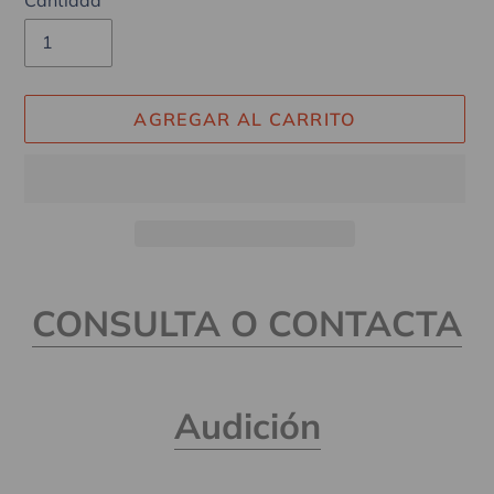
AGREGAR AL CARRITO
Agregando
el
CONSULTA O CONTACTA
producto
a
tu
Audición
carrito