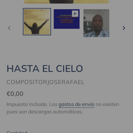
ANTERIOR
SIG
DIAPOSITIVA
DIA
HASTA EL CIELO
PROVEEDOR
COMPOSITORJOSERAFAEL
Precio
€0,00
habitual
Impuesto incluido. Los
gastos de envío
no existen
pues son descargas automáticas.
Cantidad