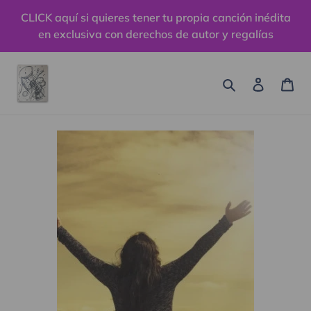
Ir
CLICK aquí si quieres tener tu propia canción inédita
directamente
en exclusiva con derechos de autor y regalías
al
contenido
Buscar
Ingresa
Car