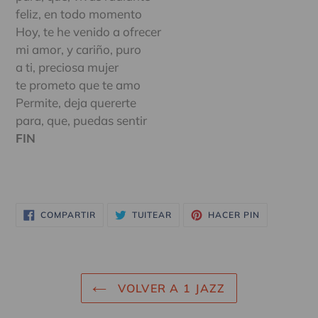
feliz, en todo momento
Hoy, te he venido a ofrecer
mi amor, y cariño, puro
a ti, preciosa mujer
te prometo que te amo
Permite, deja quererte
para, que, puedas sentir
FIN
COMPARTIR
TUITEAR
PINEAR
COMPARTIR
TUITEAR
HACER PIN
EN
EN
EN
FACEBOOK
TWITTER
PINTEREST
VOLVER A 1 JAZZ