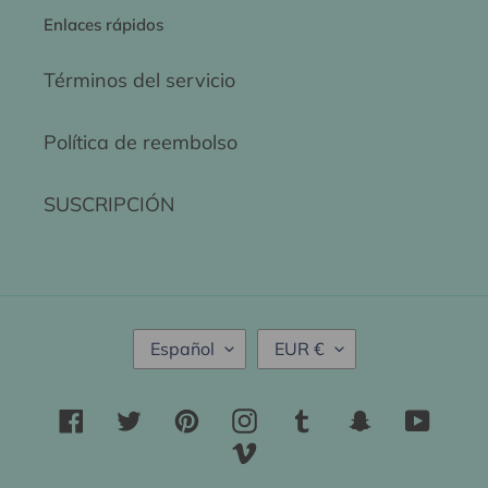
Enlaces rápidos
Términos del servicio
Política de reembolso
SUSCRIPCIÓN
I
M
Español
EUR €
D
O
I
N
O
E
Facebook
Twitter
Pinterest
Instagram
Tumblr
Snapchat
YouTu
M
D
Vimeo
A
A