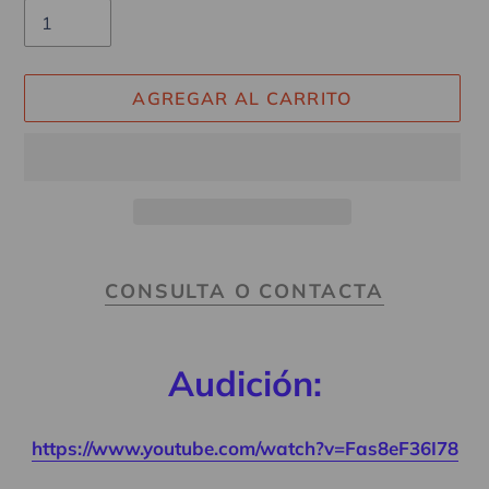
AGREGAR AL CARRITO
Agregando
el
CONSULTA O CONTACTA
producto
a
tu
Audición:
carrito
https://www.youtube.com/watch?v=Fas8eF36I78