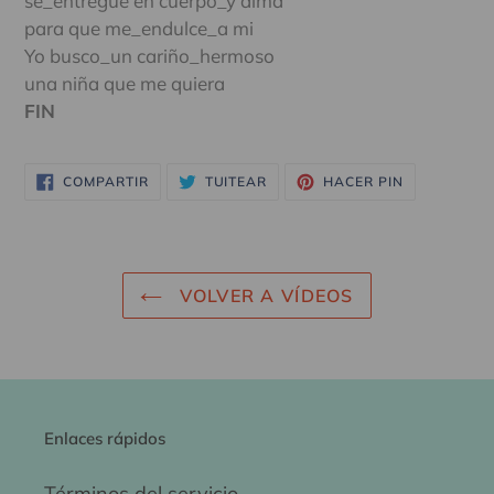
se_entregué en cuerpo_y alma
para que me_endulce_a mi
Yo busco_un cariño_hermoso
una niña que me quiera
FIN
COMPARTIR
TUITEAR
PINEAR
COMPARTIR
TUITEAR
HACER PIN
EN
EN
EN
FACEBOOK
TWITTER
PINTEREST
VOLVER A VÍDEOS
Enlaces rápidos
Términos del servicio