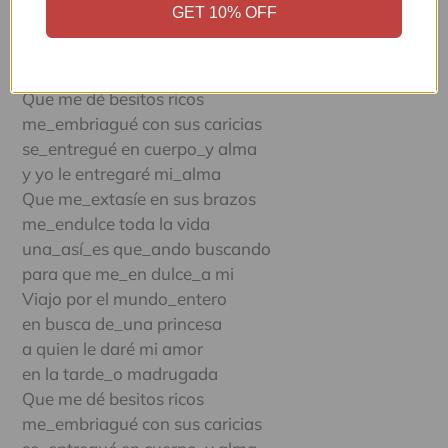
GET 10% OFF
una niña que me quiera
en algún lugar del mundo
busco_una que sea sincera
Que me dé besitos ricos
me_embriagué con sus caricias
se_entregué en cuerpo_y alma
y yo le entregaré mi_alma
Que me_extasíe en sus brazos
me_endulce toda la vida
una_así_es que_ando buscando
para que me_en dulce_a mi
Viajo por el mundo_entero
en busca de_una princesa
a quien le daré mi amor
en la tarde_o madrugada
Que me dé besitos ricos
me_embriagué con sus caricias