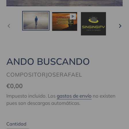
ANTERIOR
SIG
DIAPOSITIVA
DIA
ANDO BUSCANDO
PROVEEDOR
COMPOSITORJOSERAFAEL
Precio
€0,00
habitual
Impuesto incluido. Los
gastos de envío
no existen
pues son descargas automáticas.
Cantidad