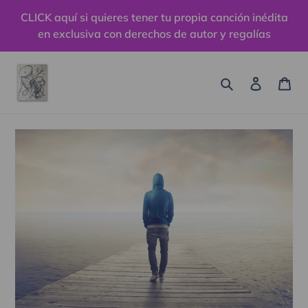
Ir
CLICK aquí si quieres tener tu propia canción inédita
directamente
en exclusiva con derechos de autor y regalías
al
contenido
Buscar
Ingresa
Car