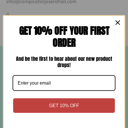
info@compositorjoserafael.com
ó
GET 10% OFF YOUR FIRST
pepefras@gmail.com
ORDER
And be the first to hear about our new product
Enlaces rápidos
drops!
Términos del servicio
Política de reembolso
GET 10% OFF
SUSCRIPCIÓN