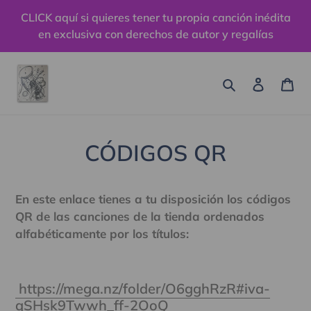
Ir
CLICK aquí si quieres tener tu propia canción inédita
directamente
en exclusiva con derechos de autor y regalías
al
contenido
Buscar
Ingresa
Car
CÓDIGOS QR
En este enlace tienes a tu disposición los códigos
QR de las canciones de la tienda ordenados
alfabéticamente por los títulos:
https://mega.nz/folder/O6gghRzR#iva-
qSHsk9Twwh_ff-2OoQ