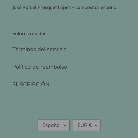
José Rafael Frasquet López - compositor español
Enlaces rápidos
Términos del servicio
Política de reembolso
SUSCRIPCIÓN
I
M
Español
EUR €
D
O
I
N