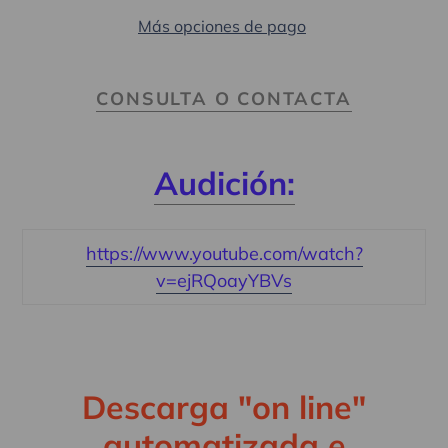
Más opciones de pago
Agregando
el
CONSULTA O CONTACTA
producto
a
tu
Audición:
carrito
https://www.youtube.com/watch?
v=ejRQoayYBVs
Descarga "on line"
automatizada e