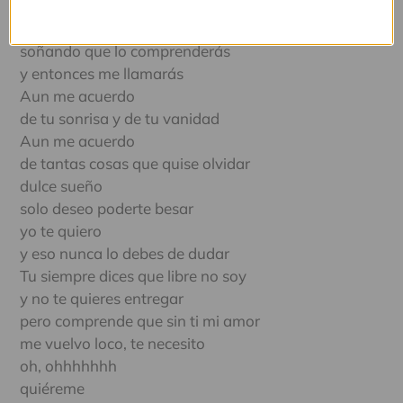
Mi vida es una calamidad
pensando que volverás
soñando que lo comprenderás
y entonces me llamarás
Aun me acuerdo
de tu sonrisa y de tu vanidad
Aun me acuerdo
de tantas cosas que quise olvidar
dulce sueño
solo deseo poderte besar
yo te quiero
y eso nunca lo debes de dudar
Tu siempre dices que libre no soy
y no te quieres entregar
pero comprende que sin ti mi amor
me vuelvo loco, te necesito
oh, ohhhhhhh
quiéreme