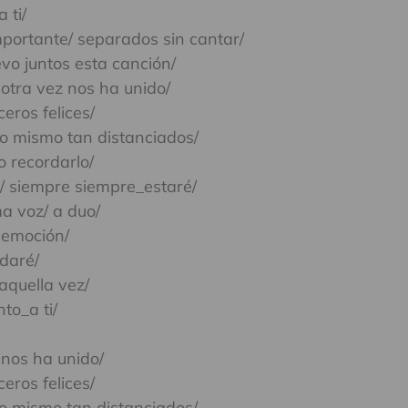
 ti/
mportante/ separados sin cantar/
vo juntos esta canción/
 otra vez nos ha unido/
eros felices/
r lo mismo tan distanciados/
o recordarlo/
/ siempre siempre_estaré/
a voz/ a duo/
 emoción/
daré/
aquella vez/
to_a ti/
 nos ha unido/
eros felices/
 lo mismo tan distanciados/