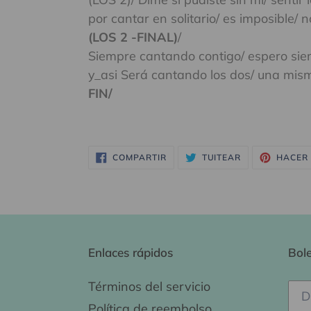
por cantar en solitario/ es imposible/ n
(LOS 2 -FINAL)
/
Siempre cantando contigo/ espero sie
y_asi Será cantando los dos/ una mism
FIN/
COMPARTIR
TUITEAR
COMPARTIR
TUITEAR
HACER 
EN
EN
FACEBOOK
TWITTER
Enlaces rápidos
Bole
Términos del servicio
Política de reembolso