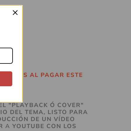
RCHIVOS AL PAGAR ESTE
EL "PLAYBACK Ó COVER"
IO DEL TEMA, LISTO PARA
DUCCIÓN DE UN VÍDEO
R
A
YOUTUBE CON LOS