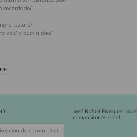
o recordarlo/
mpre_estaré/
a voz/ a duo/ a duo/
PINEAR
PIN
EN
PINTEREST
tín
José Rafael Frasquet Lópe
compositor español