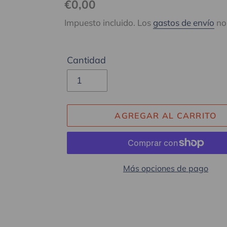
Precio
€0,00
habitual
Impuesto incluido. Los
gastos de envío
no 
Cantidad
AGREGAR AL CARRITO
Más opciones de pago
Agregando
el
producto