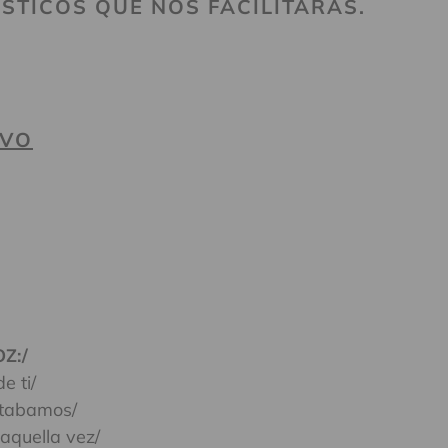
STICOS QUE NOS FACILITARAS.
EVO
Z:/
e ti/
ntabamos/
aquella vez/