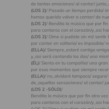
de tantas emociones/ al cantar/ junto_a
(LOS 2)
/ Pasado un tiempo perdido/ i
hemos querido volver a cantar/ de nue
(LOS 2)
/ Bendita la música que por fin
para cantaros con el corazón/y_asi hac
(LOS 2)
/ Dime si pudiste sin mi/ senti
por cantar en solitario/ es imposible/ n
(ELLA)
/ Siempre_estaré contigo amigo
y_asi será cantando los dos/ una mism
(ÉL)
/ Siento en tu compañia/ una gran
por esos momentos que siempre recor
(ELLA)
/ no_olvidaré tampoco/ seguro/ 
de_aquellas sensaciones/ al cantar/ jun
(LOS 2 -SÓLO)
/
Bendita la música que por fin otra vez
para cantaros con el corazón/y_asi hac
(LOS 2)/ Dime si pudiste sin mi/ sentir