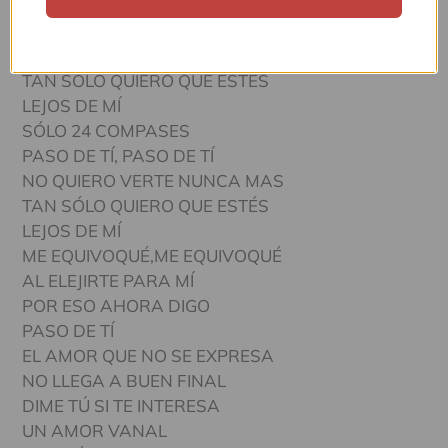
TODO ME DA IGUAL
PASO DE TÍ, PASO DE TÍ
NO QUIERO VERTE NUNCA MAS
TAN SÓLO QUIERO QUE ESTÉS
LEJOS DE MÍ
SÓLO 24 COMPASES
PASO DE TÍ, PASO DE TÍ
NO QUIERO VERTE NUNCA MAS
TAN SÓLO QUIERO QUE ESTÉS
LEJOS DE MÍ
ME EQUIVOQUÉ,ME EQUIVOQUÉ
AL ELEJIRTE PARA MÍ
POR ESO AHORA DIGO
PASO DE TÍ
EL AMOR QUE NO SE EXPRESA
NO LLEGA A BUEN FINAL
DIME TÚ SI TE INTERESA
UN AMOR VANAL