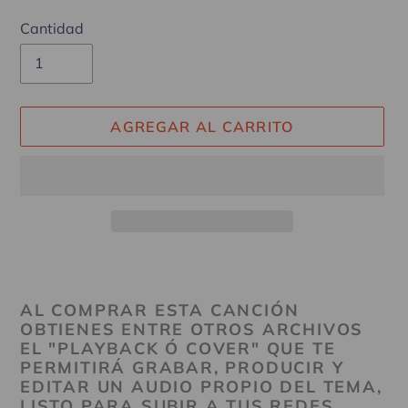
Cantidad
AGREGAR AL CARRITO
Agregando
el
producto
AL COMPRAR ESTA CANCIÓN
OBTIENES ENTRE OTROS ARCHIVOS
a
EL "PLAYBACK Ó COVER" QUE TE
tu
PERMITIRÁ GRABAR, PRODUCIR Y
carrito
EDITAR UN AUDIO PROPIO DEL TEMA,
LISTO PARA SUBIR A TUS REDES