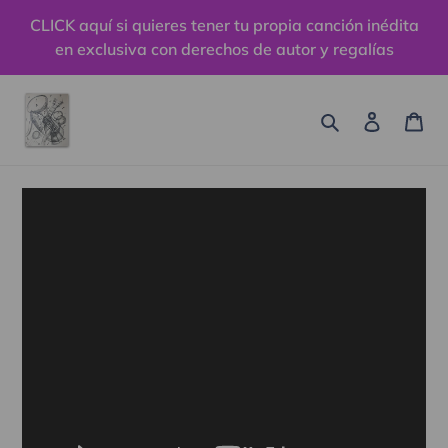
Ir
CLICK aquí si quieres tener tu propia canción inédita
directamente
en exclusiva con derechos de autor y regalías
al
contenido
Buscar
Ingresa
Car