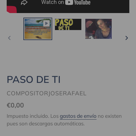
ANTERIOR
SIG
DIAPOSITIVA
DIA
PASO DE TI
PROVEEDOR
COMPOSITORJOSERAFAEL
Precio
€0,00
habitual
Impuesto incluido. Los
gastos de envío
no existen
pues son descargas automáticas.