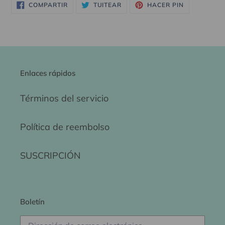
COMPARTIR
TUITEAR
PINEAR
COMPARTIR
TUITEAR
HACER PIN
EN
EN
EN
FACEBOOK
TWITTER
PINTEREST
Enlaces rápidos
Términos del servicio
Política de reembolso
SUSCRIPCIÓN
Boletín