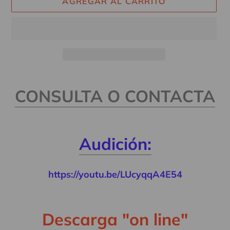
AGREGAR AL CARRITO
Agregando
el
CONSULTA O CONTACTA
producto
a
tu
Audición:
carrito
https://youtu.be/LUcyqqA4E54
Descarga "on line"